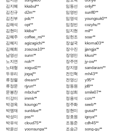
김지현
sungwoo**
임도혁
dohye**
김지혜
kkabul**
임동선
onlyl**
김진규
d2m**
임영빈
sunfl0**
김진부
pdc**
임영석
youngsuk0**
김해석
opt**
임정빈
cozyhu**
김현미
kkiba**
임지현
mil**
김혜주
coffee_mi**
임헌조
soar**
김혜지
agizagichi**
장설국
kkoma03**
김혜희
zoazoa10**
장수진
jjangja**
남영선
sunn**
장영민
kkusi**
노지연
noh**
장주연
jy-ow**
노태형
xogud2**
장지영
sandaram**
두유리
jogaj**
전민혁
mh43**
류정렬
dream**
전영신
y95**
류정문
rjyun**
정동원
jd8**
문봉찬
mbcha**
정성희
smile07**
미강이
immk**
정용석
ccm**
박경옥
koungo**
정주화
seeb**
박맹재
sunblue**
정현미
gusal**
박성미
pss**
정호원
igoya**
박유석
cloud75**
조동준
cdh45**
박윤선
yoonsunpa**
조송근
song-gu**