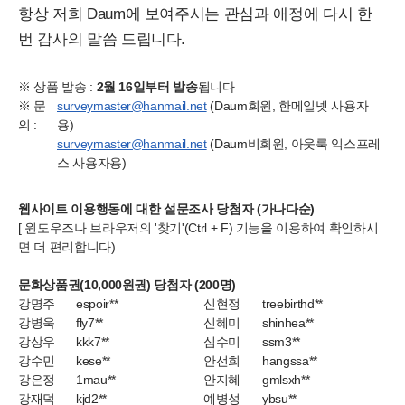
항상 저희 Daum에 보여주시는 관심과 애정에 다시 한
번 감사의 말씀 드립니다.
※ 상품 발송 :
2월 16일부터 발송
됩니다
※ 문
surveymaster@hanmail.net
(Daum회원, 한메일넷 사용자
의 :
용)
surveymaster@hanmail.net
(Daum비회원, 아웃룩 익스프레
스 사용자용)
웹사이트 이용행동에 대한 설문조사 당첨자 (가나다순)
[ 윈도우즈나 브라우저의 '찾기'(Ctrl + F) 기능을 이용하여 확인하시
면 더 편리합니다)
문화상품권(10,000원권) 당첨자 (200명)
강명주
espoir**
신현정
treebirthd**
강병욱
fly7**
신혜미
shinhea**
강상우
kkk7**
심수미
ssm3**
강수민
kese**
안선희
hangssa**
강은정
1mau**
안지혜
gmlsxh**
강재덕
kjd2**
예병성
ybsu**