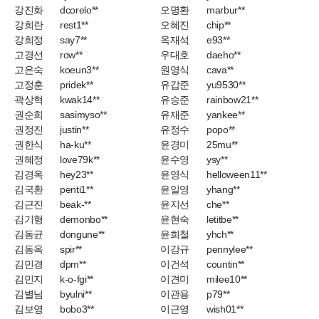
강진화
dcorelo**
오명환
marbur**
강희란
rest1**
오혜진
chip**
강희정
say7**
옥재석
e93**
고경선
row**
우대호
daeho**
고은숙
koeun3**
원영식
cava**
고정훈
pridek**
유갑준
yu9530**
곽상혁
kwak14**
유승준
rainbow21**
권순희
sasimyso**
유재준
yankee**
권정진
justin**
유정수
popo**
권한식
ha-ku**
윤경미
25mu**
권혜정
love79k**
윤수영
ysy**
김경옥
hey23**
윤영식
helloween11**
김국환
penti1**
윤일영
yhang**
김근진
beak-**
윤지선
che**
김기형
demonbo**
윤현숙
letitbe**
김동균
dongune**
윤희철
yhch**
김동옥
spir**
이강규
pennylee**
김민경
dpm**
이건석
countin**
김민지
k-o-fgi**
이견미
milee10**
김별님
byulni**
이관용
p79**
김보영
bobo3**
이근영
wish01**