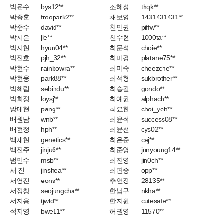
박윤수
bys12**
조혜성
thqk**
박종훈
freepark2**
채보영
1431431431**
박준수
david**
천민권
piffw**
박지은
jie**
천수현
1000ta**
박지현
hyun04**
최문석
choie**
박진호
pjh_32**
최미경
platane75**
박현수
rainbowra**
최미숙
cheezche**
박현웅
park88**
최석형
sukbrother**
박혜림
sebindu**
최승길
gondo**
박희정
loysj**
최예권
alphach**
방대현
pang**
최요한
choi_yoh**
배원남
wnb**
최윤석
success08**
배현정
hph**
최윤선
cys02**
백재현
genetics**
최은준
cej**
백진주
jinju6**
최준영
junyoung14**
범민수
msb**
최진영
jin0ch**
서 진
jinshea**
최판승
opp**
서영진
eons**
추연정
28135**
서정창
seojungcha**
한남규
nkha**
서지용
tjwld**
한지원
cutesafe**
석지영
bwe11**
허권영
11570**