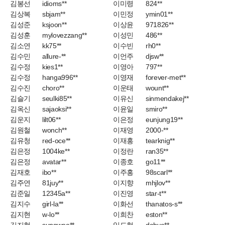
김봉선
idioms**
이미령
824**
김상복
sbjam**
이민정
ymin01**
김성준
ksjoon**
이상윤
971826**
김성훈
mylovezzang**
이성민
486**
김소연
kk75**
이수빈
rh0**
김수민
allure-**
이언주
djsw**
김수정
kies1**
이영아
797**
김수정
hanga996**
이영재
forever-met**
김수진
choro**
이운태
wount**
김슬기
seulki85**
이유신
sinmendakej**
김옥신
sajaoksi**
이윤일
smiro**
김운지
lilt06**
이은정
eunjung19**
김원철
wonch**
이재영
2000-**
김유청
red-oce**
이재홍
tearknig**
김은정
1004ke**
이정란
ran35**
김은정
avatar**
이종호
go11**
김재호
ibo**
이주홍
98scarl**
김주연
81juy**
이지향
mhjlov**
김준일
12345a**
이진영
star-t**
김지수
girl-la**
이화선
thanatos-s**
김지현
w-lo**
이희찬
eston**