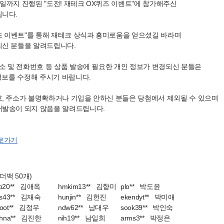
31일까지 진행된 "도전! 재테크 OX퀴즈 이벤트"에 참가해주신
립니다.
퀴즈 이벤트"를 통해 재테크 상식과 흥미로움을 얻으셨길 바라며
되신 분들을 알려드립니다.
주소 및 전화번호 등 상품 발송에 필요한 개인 정보가 변경되신 분들은
정보를 수정해 주시기 바랍니다.
, 주소가 불명확하거나 기입을 안하신 분들은 당첨에서 제외될 수 있으며
재발송이 되지 않음을 알려드립니다.
로가기
더백 50개)
b20** 김애옥
hmkim13** 김향미
plo** 박도윤
js43** 김재숙
hunjin** 김헌진
ekendyt** 박미애
oot** 김정우
ndw62** 남대우
sook39** 박인숙
jhna** 김진한
nih19** 남일희
arms3** 박정은