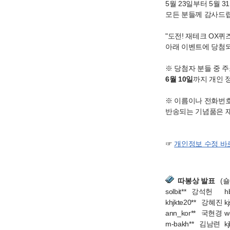
5월 23일부터 5월 
모든 분들께 감사드
"도전! 재테크 OX
아래 이벤트에 당첨
※ 당첨자 분들 중 
6월 10일
까지 개인 
※ 이름이나 전화번호
반송되는 기념품은 
☞
개인정보 수정 바
따봉상 발표
(숄
solbit** 강석헌
h
khjkte20** 강혜진
k
ann_kor** 국현경
w
m-bakh** 김남련
k