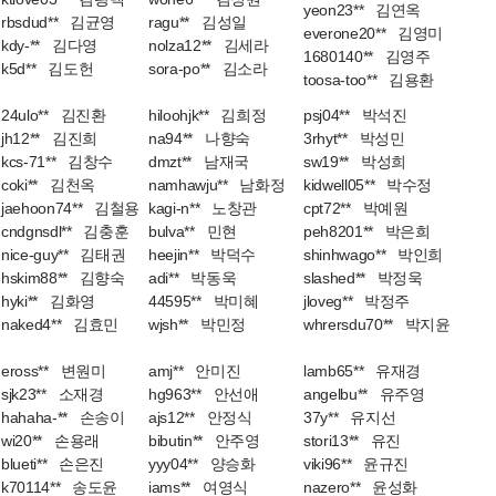
yeon23** 김연옥
rbsdud** 김균영
ragu** 김성일
everone20** 김영미
kdy-** 김다영
nolza12** 김세라
1680140** 김영주
k5d** 김도헌
sora-po** 김소라
toosa-too** 김용환
24ulo** 김진환
hiloohjk** 김희정
psj04** 박석진
jh12** 김진희
na94** 나향숙
3rhyt** 박성민
kcs-71** 김창수
dmzt** 남재국
sw19** 박성희
coki** 김천옥
namhawju** 남화정
kidwell05** 박수정
jaehoon74** 김철용
kagi-n** 노창관
cpt72** 박예원
cndgnsdl** 김충훈
bulva** 민현
peh8201** 박은희
nice-guy** 김태권
heejin** 박덕수
shinhwago** 박인희
hskim88** 김향숙
adi** 박동욱
slashed** 박정욱
hyki** 김화영
44595** 박미혜
jloveg** 박정주
naked4** 김효민
wjsh** 박민정
whrersdu70** 박지윤
eross** 변원미
amj** 안미진
lamb65** 유재경
sjk23** 소재경
hg963** 안선애
angelbu** 유주영
hahaha-** 손송이
ajs12** 안정식
37y** 유지선
wi20** 손용래
bibutin** 안주영
stori13** 유진
blueti** 손은진
yyy04** 양승화
viki96** 윤규진
k70114** 송도윤
iams** 여영식
nazero** 윤성화