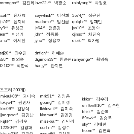
horongna** 김진희
love22-** 박광순
rainlyang** 박정호
jaeh** 원재효
saywhisk** 이진희
3574j** 정윤진
jh74** 원지혜
madame** 임선금
qofqhr** 정재민
ky3** 유성근
je64** 전은경
jys10** 조영숙
eesr** 이성례
jdh** 정동화
cjinso** 채진숙
ama** 이세진
jyho** 정용호
etoile** 최가영
lstj20** 최수진
dnflqn** 하예순
o58** 최외숙
digimon39** 한승연
rainyange** 황명숙
12102** 최환석
hanjy** 한지연
즈프리 200개)
mi-suk08** 권미숙
mrk91** 김명홍
kkks** 김수경
tokyo4** 권민재
goung** 김미경
enfflenffl10** 김수현
kks09** 김강식
lkhlovek** 김미숙
bbkk** 김순복
jjangsoo** 김경난
kimmari** 김민경
89swk** 김승욱
ksjkk** 김경수
miss-bar** 김민경
sky** 김애련
122904** 김경화
surf-m** 김성수
hoom** 김연숙
ktlove03** 김광택
wone6** 김성원