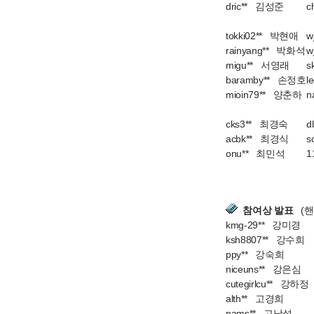
dric** 김성준
c
tokki02** 박현애
w
rainyang** 박화석
w
migu** 서영래
s
baramby** 손정호
l
mioin79** 양춘하
n
cks3** 최경숙
d
acbk** 최경식
s
onu** 최민석
1
참여상 발표
(핸
kmg-29** 강미경
ksh8807** 강수희
ppy** 강숙희
niceuns** 강은심
cutegirlcu** 강하정
alth** 고경희
nams** 고남석