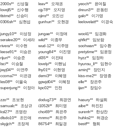
2000s** 신성철
leav** 오재권
yeoch** 윤여칠
lovejl5** 신수행
ojy78** 오지영
dreun3** 은동린
tlstmd** 신승미
ojins** 오진선
galo** 이가영
0306sh** 심현섭
gunhun** 오현경
leelovelatt** 이경숙
jungy10** 이성정
jungae** 이정애
wooli1** 임경화
seralee20** 이세라
wild** 이종무
qhfkt** 임보람
rivera** 이수현
wud-12** 이주영
soohwan** 임수환
leese91** 이승은
young84** 이진영
pretytime** 임윤정
rijun** 이승준
dl35** 이진태
hyzz** 임정하
lsci** 이승철
lovelyi** 이핸님
hyunsu_li** 임현수
jwyj04** 이연주
lhy01** 이현영
aminj** 장민지
ccoma7** 이은경
demi3** 이혜영
kiss-me2** 장영종
les08** 이을숙
gpwjd04** 이혜정
elle** 장은주
superjung** 이정아
kpc02** 인천
ijan** 장임수
zzo** 조보현
dodug73** 최경연
hasury** 하설희
samualc** 조상규
i1052li** 최미영
aibe** 하진진
ksl27** 조영란
choi69** 최은주
surenh** 한상찬
dlsdo10** 조인애
mnmo** 최은주
huhks2** 허경순
skyjjch** 조장제
86754** 최일경
bestf** 형희