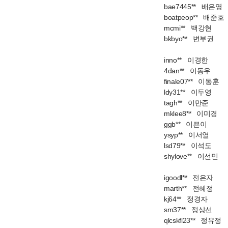
bae7445** 배은영
boatpeop** 배준호
mcmi** 백강현
bkbyo** 변부권
inno** 이경한
4dan** 이동우
finale07** 이동훈
ldy31** 이두영
tagh** 이만준
mklee8** 이미경
ggb** 이쁜이
ysyp** 이서열
lsd79** 이석도
shylove** 이선민
igoodl** 전은자
marth** 전혜정
kj64** 정경자
sm37** 정상선
qlcskfl23** 정유정