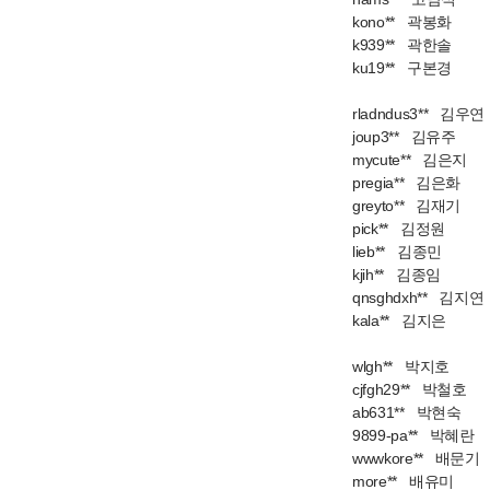
kono** 곽봉화
k939** 곽한솔
ku19** 구본경
rladndus3** 김우연
joup3** 김유주
mycute** 김은지
pregia** 김은화
greyto** 김재기
pick** 김정원
lieb** 김종민
kjih** 김종임
qnsghdxh** 김지연
kala** 김지은
wlgh** 박지호
cjfgh29** 박철호
ab631** 박현숙
9899-pa** 박혜란
wwwkore** 배문기
more** 배유미