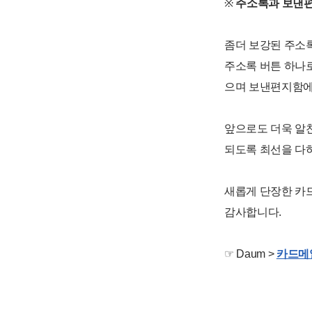
※
주소록과 보낸편
좀더 보강된 주소
주소록 버튼 하나
으며 보낸편지함에
앞으로도 더욱 알
되도록 최선을 다
새롭게 단장한 카
감사합니다.
☞ Daum >
카드메