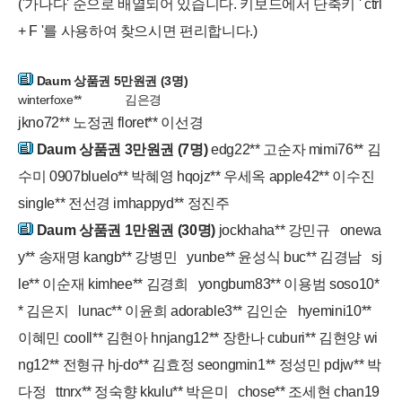
('가나다' 순으로 배열되어 있습니다. 키보드에서 단축키 ' ctrl
+ F '를 사용하여 찾으시면 편리합니다.)
Daum 상품권 5만원권 (3명)
winterfoxe**
김은경
jkno72** 노정권 floret** 이선경
Daum 상품권 3만원권 (7명)
edg22** 고순자 mimi76** 김
수미 0907bluelo** 박혜영 hqojz** 우세옥 apple42** 이수진
single** 전선경 imhappyd** 정진주
Daum 상품권 1만원권 (30명)
jockhaha** 강민규 onewa
y** 송재명 kangb** 강병민 yunbe** 윤성식 buc** 김경남 sj
le** 이순재 kimhee** 김경희 yongbum83** 이용범 soso10*
* 김은지 lunac** 이윤희 adorable3** 김인순 hyemini10**
이혜민 cooll** 김현아 hnjang12** 장한나 cuburi** 김현양 wi
ng12** 전형규 hj-do** 김효정 seongmin1** 정성민 pdjw** 박
다정 ttnrx** 정숙향 kkulu** 박은미 chose** 조세현 chan19