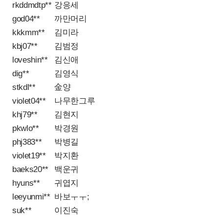
rkddmdtp**
강응세
god04**
까만머리
kkkmm**
김미라
kbj07**
김범정
loveshin**
김신애
dig**
김영식
stkdl**
金양
violet04**
나무한그루
khj79**
김현지
pkwlo**
박경원
phj383**
박병길
violet19**
박지환
baeks20**
백운귀
hyuns**
귀엽지
leeyunmi**
바보ㅜㅜ;
suk**
이진숙