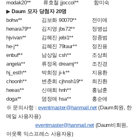
modak20**
류호철
jjoccol**
함미숙
▶
Daum 모자 당첨자 20명
bohw**
김보화
90070**
전미애
henara79**
김지영
jbs72**
정병섭
hjvivan**
김혜진
jebi1**
정종범
he-j**
김혜진
79taur**
정진용
enbuf**
남상일
csh**
조상희
angela**
류정옥
dreamj**
조진경
hj_esth**
박희정
ji-k**
지용환
choonh**
변춘희
cjhnsh19**
최진환
heeas**
신애희
hnh**
홍남훈
doga**
염정애
hsa**
홍순애
※ 문의사항 :
eventmaster@hanmail.net
(Daum회원, 한
메일 사용자용)
eventmaster@hanmail.net
(Daum비회원,
아웃룩 익스프레스 사용자용)