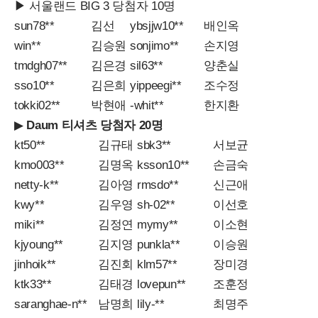
▶ 서울랜드 BIG 3 당첨자 10명
sun78**
김선
ybsjjw10**
배인옥
win**
김승원
sonjimo**
손지영
tmdgh07**
김은경
sil63**
양춘실
sso10**
김은희
yippeegi**
조수정
tokki02**
박현애
-whit**
한지환
▶
Daum 티셔츠 당첨자 20명
kt50**
김규태
sbk3**
서보균
kmo003**
김명옥
ksson10**
손금숙
netty-k**
김아영
rmsdo**
신근애
kwy**
김우영
sh-02**
이선호
miki**
김정연
mymy**
이소현
kjyoung**
김지영
punkla**
이승원
jinhoik**
김진회
klm57**
장미경
ktk33**
김태경
lovepun**
조훈정
saranghae-n**
남명희
lily-**
최명주