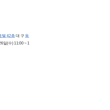
텔 42층
대 구
동
6일(수) 11:00 ~ 1