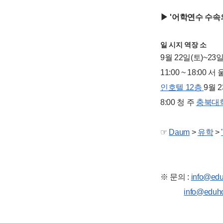
▶ '어학연수 수속
일 시
지 역
장 소
9월 22일(토)~23일
11:00 ~ 18:00 서
인호텔 12층
9월 2
8:00 청 주
충북대학
☞
Daum
>
유학
>
※ 문의 :
info@edu
info@eduho