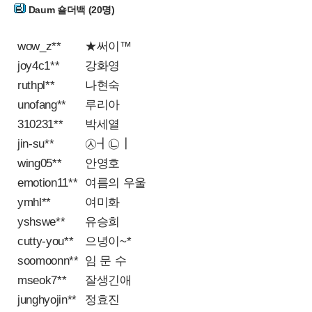
Daum 숄더백 (20명)
wow_z**
★써이™
joy4c1**
강화영
ruthpl**
나현숙
unofang**
루리아
310231**
박세열
jin-su**
㉦┫㉡┃
wing05**
안영호
emotion11**
여름의 우울
ymhl**
여미화
yshswe**
유승희
cutty-you**
으녕이~*
soomoonn**
임 문 수
mseok7**
잘생긴애
junghyojin**
정효진