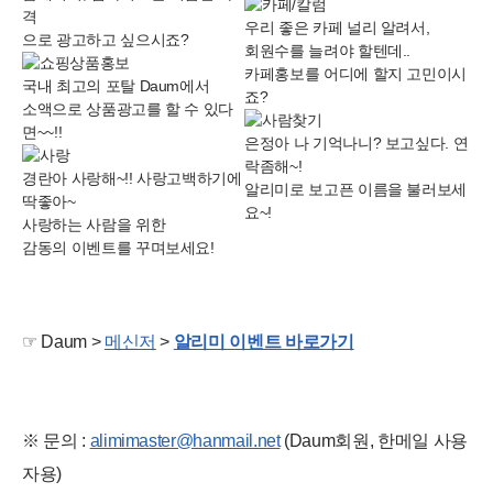
격
우리 좋은 카페 널리 알려서,
으로 광고하고 싶으시죠?
회원수를 늘려야 할텐데..
카페홍보를 어디에 할지 고민이시
국내 최고의 포탈 Daum에서
죠?
소액으로 상품광고를 할 수 있다
면~~!!
은정아 나 기억나니? 보고싶다. 연
락좀해~!
경란아 사랑해~!! 사랑고백하기에
알리미로 보고픈 이름을 불러보세
딱좋아~
요~!
사랑하는 사람을 위한
감동의 이벤트를 꾸며보세요!
☞ Daum >
메신저
>
알리미 이벤트 바로가기
※ 문의 :
alimimaster@hanmail.net
(Daum회원, 한메일 사용
자용)