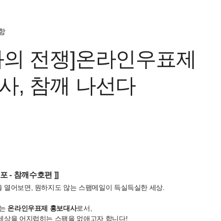
항
과의 전쟁]온라인우표제
사, 참깨 나선다
포 - 참깨수호편 ]]
 열어보면, 원하지도 않는 스팸메일이 득실득실한 세상.
깨는
온라인우표제 홍보대사
로서,
세상을 어지럽히는 스팸을 없애고자 합니다!