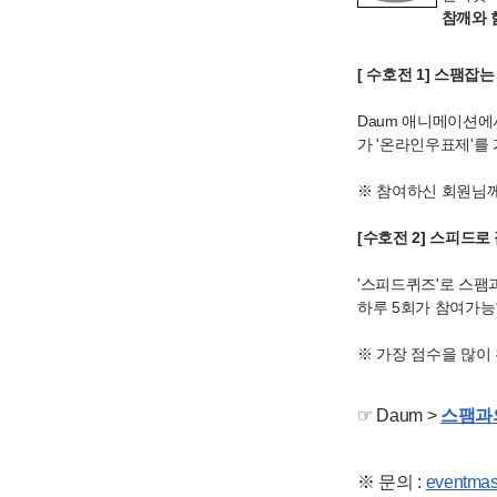
참깨와 
[ 수호전 1] 스팸잡
Daum 애니메이션에
가 '온라인우표제'를
※ 참여하신 회원님께
[수호전 2] 스피드로
'스피드퀴즈'로 스팸
하루 5회가 참여가능
※ 가장 점수을 많이
☞ Daum >
스팸과의
※ 문의 :
eventmas