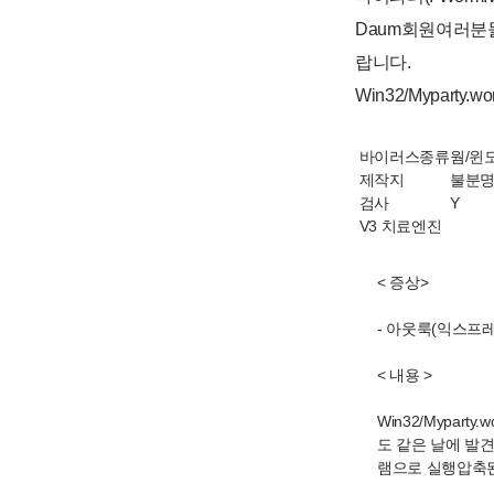
Daum회원여러분
랍니다.
Win32/Myparty.wo
바이러스종류
웜/윈
제작지
불분
검사
Y
V3 치료엔진
< 증상>
- 아웃룩(익스프레
< 내용 >
Win32/Mypar
도 같은 날에 발견
램으로 실행압축된