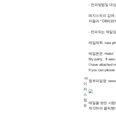
- 전파방법및 대
레지스트리 값에 
자들과 *.DBX(
- 전파되는 메일
메일제목: new phot
메일본문: Hello!
My party... It was
I have attached 
If you can please
바
첨부파일명: www.my
이
러
스
정
메일을 받은 사람
보
착각하여 클릭했다