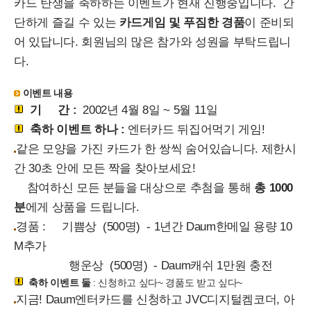
카드 탄생을 축하하는 이벤트가 현재 진행중입니다. 간
단하게 즐길 수 있는
카드게임 및 푸짐한 경품
이 준비되
어 있답니다. 회원님의 많은 참가와 성원을 부탁드립니
다.
이벤트
내용
기 간 :
2002년 4월 8일 ~ 5월 11일
축하 이벤트 하나 :
엔터카드 뒤집어먹기 게임!
같은 모양을 가진 카드가 한 쌍씩 숨어있습니다
.
제한시
간 30초 안에 모든 짝을 찾아보세요
!
참여하신 모든 분들을 대상으로 추첨을 통해
총 1000
분
에게 상품을 드립니다.
경품 : 기쁨상 (500명) - 1년간 Daum한메일 용량 10
M추가
행운상 (500명) - Daum캐쉬 1만원 충전
축하 이벤트 둘
: 신청하고 싶다~ 경품도 받고 싶다~
지금
! Daum엔터카드를 신청하고 JVC디지털켐코더, 아