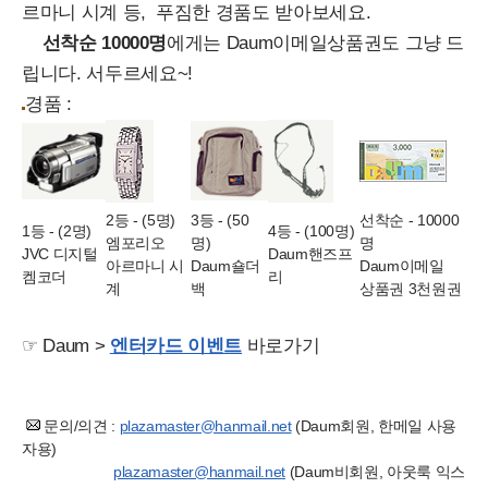
르마니 시계 등,
푸짐한 경품도 받아보세요
.
선착순 10000명
에게는 Daum이메일상품권도 그냥
드
립니다
. 서두르세요~!
경품 :
2등 - (5명)
3등 - (50
선착순 - 10000
1등 - (2명)
4등 - (100명)
엠포리오
명)
명
JVC 디지털
Daum핸즈프
아르마니 시
Daum숄더
Daum이메일
켐코더
리
계
백
상품권 3천원권
☞ Daum >
엔터카드 이벤트
바로가기
문의/의견 :
plazamaster@hanmail.net
(Daum회원, 한메일 사용
자용)
plazamaster@hanmail.ne
t
(Daum비회원, 아웃룩 익스