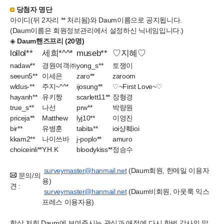
당첨자 명단
아이디(뒤 2자리 ** 처리됨)와 Daum이름으로 공지됩니다.
(Daum이름은 회원정보관리에서 설정하신 닉네임입니다.)
◈
Daum핸즈프리 (20명)
lollol**
세희*^^*
museb**
♡지혜♡
nadaw**
경원여객㈜
yong_s**
토쟁이
seeun5**
이세은
zaro**
zaroom
wldus-**
주지~^^*
ijosung**
♡~First Love~♡
hayanh**
유키짱
scarlett11**
장형경
true_s**
나선
prw**
박량원
priceja**
Matthew
lyj10**
이영진
bir**
유병훈
tabita**
ioi샹훼ioi
kkam2**
나이쓰바
j-poplo**
amuro
choiceinli**
Y.H.K
bloodykiss**
정승수
surveymaster@hanmail.net
(Daum회원, 한메일 이용자
문의/의
용)
견 :
surveymaster@hanmail.net
(Daum비회원, 아웃룩 익스
프레스 이용자용)
항상 저희 Daum에 보여주시는 관심과 애정에 다시 한번 감사의 말