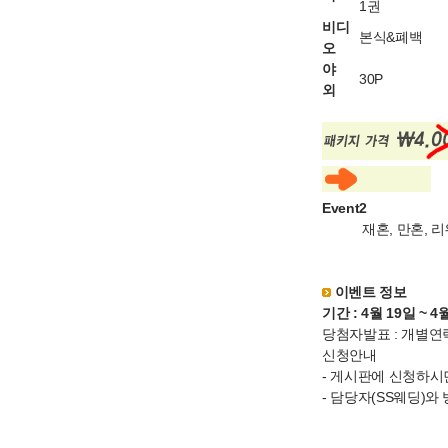
1권
비디
본식&폐백
오
야
30P
외
Event2
재혼, 만혼, 리웨
이벤트 정보
기간 : 4월 19일 ~ 4
당첨자발표 : 개별연
신청안내
- 게시판에 신청하시
- 담당자(SS웨딩)