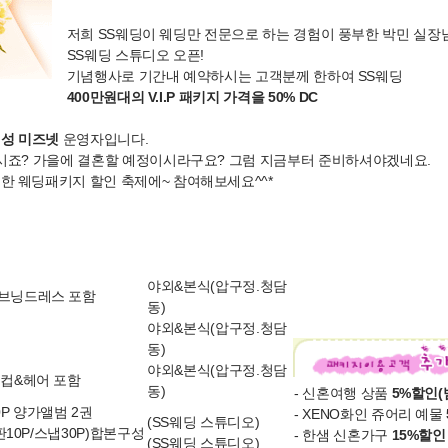
저희 SS웨딩이 웨딩만 전문으로 하는 경험이 풍부한 박민 실장
SS웨딩 스튜디오 오픈!
기념행사로 기간내 예약하시는 고객분께 한하여 SS웨딩
400만원대의 V.I.P 패키지 가격을 50% DC
여성 미즈넷
운영자입니다.
시죠? 가을에 결혼할 예정이시라구요? 그럼 지금부터 준비하셔야겠네요.
 웨딩패키지 할인 축제에~ 참여해보세요^^*
야외&본식(압구정.청담
브닝드레스 포함
동)
야외&본식(압구정.청담
동)
야외&본식(압구정.청담
이컵&헤어 포함
동)
- 신혼여행 상품
5%할인(
10P 양가앨범 2권
- XENO화인 쥬어리 예물
(SS웨딩 스튜디오)
원판10P/스냅30P)합본구성
- 한샘 신혼가구
15%할인
(SS웨딩 스튜디오)