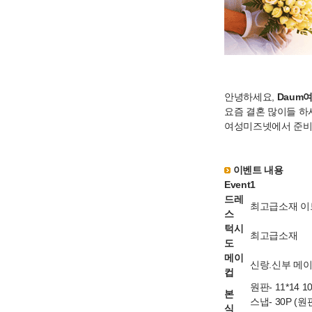
안녕하세요,
Daum
요즘 결혼 많이들 하
여성미즈넷에서 준비한
이벤트 내용
Event1
드레
최고급소재 이
스
턱시
최고급소재
도
메이
신랑.신부 메
컵
원판- 11*14 
본
스냅- 30P (
식