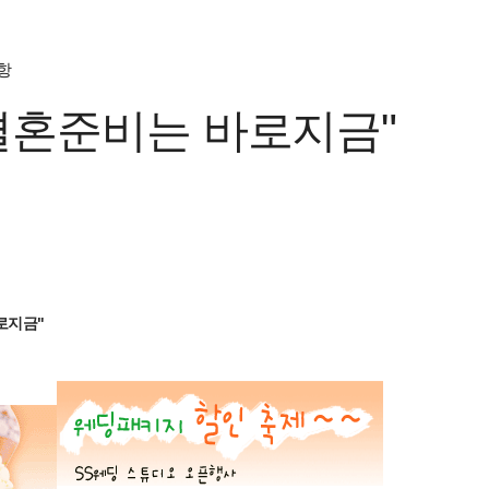
항
결혼준비는 바로지금"
로지금"