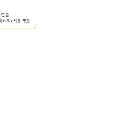
텔 연출
축하케익) 사용 무료