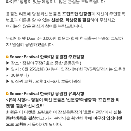
라이트' 방영이 있을 예정이니 많은 관심을 부탁드립니다
응원전 티켓에 당첨되신 분들은
프린트한 입장권
과 자신의 주민등록
번호과 이름을 알 수 있는
신분증, 학생증을 필참
하여 주십시요.
여러분의 많은 관심과 참여를 부탁드립니다.
우리인터넷 Daum은 3,000만 회원과 함께 한국축구! 우승의 그날까
지! 열심히 응원하겠습니다.
Soccer Festival 한국4강 응원전 주요일정
▶ 장소 : 잠실야구장(2호선 종합 운동장역)
▶ 일시 : 6월 25일(화) 3시부터 입장가능('한국VS독일'경기는 오후 8
시 30분부터)
▶ 입장권 교환 : 오후 1시~6시, 호돌이광장
Soccer Festival 한국4강 응원전 유의사항
<유의 사항> - 당첨이 되신 분들은 '신분증/학생증'과 '프린트한 티
켓'을 필참하십시요!!!
회원은 이 티켓을 프린트하여 잠실운동장의
'호돌이광장
'에서
신분
증/학생증을 필참
하고 가서 본인임을 확인한 후에
야구장 입장티켓
으로 교환
해서 들어가게 됩니다.