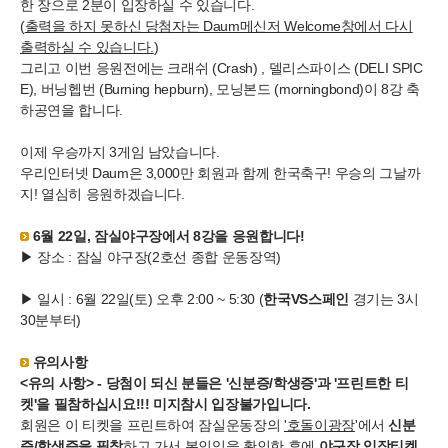
한 장으로 2분이 입장하실 수 있습니다.
(
출력을 하지 못하신 당첨자는 Daum메신저 Welcome창에서 다시
출력하실 수 있습니다
.
)
그리고 이번 응원전에는 크래쉬 (Crash) , 델리스파이스 (DELI SPIC
E), 버닝헵번 (Burning hepburn), 모닝본드 (morningbond)이 8강 축
하공연을 합니다.
이제 우승까지 3게임 남았습니다.
우리인터넷 Daum은 3,000만 회원과 함께 한국축구! 우승의 그날까
지! 열심히 응원하겠습니다.
6월 22일, 잠실야구장에서 8강을 응원합니다!
▶ 장소 : 잠실 야구장(2호선 종합 운동장역)
▶ 일시 : 6월 22일(토) 오후 2:00 ~ 5:30 (
한국VS스페인
경기는 3시
30분부터)
유의사항
<유의 사항> - 당첨이 되신 분들은
'신분증/학생증
'과
'프린트한 티
켓'
을 필참하십시요!!! 미지참시 입장불가입니다.
회원은 이 티켓을 프린트하여 잠실운동장의
'호돌이광장
'에서
신분
증/학생증을 필참
하고 가서 본인임을 확인한 후에
야구장 입장티켓