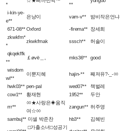
☆★삐까번쩍™
yungoo
*
**
i-kin-ye-
은냥이
vam-v**
밤비작은언냐
e**
671-08**
Oxford
-firema**
장세희
zkwkfm*
zkwkfmak
sssch**
허솔이
*
qkqekffk
￡øⅴё＿。
mks36**
good
**
wisdom
이뿐지혜
hajin-**
째져유?-_-ㆀ
wi**
hwk03**
pen-pal
wed07**
책벌레
cow1**
황재현
1952**
두안
ㆀ★사랑은◈움직
rrr**
zangun**
허주영
여☆ㆀ
sambuj**
미셀 박준찬
hb3**
김혜빈
□가출소녀□성공기