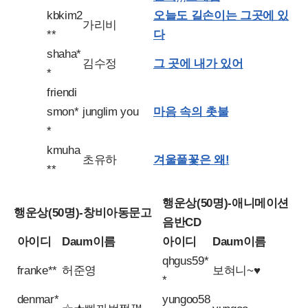
kbkim2
오늘도 길손이는 그곳에 있
가리비
**
다
shaha*
김수정
그 곳에 내가 있어
*
friendi
smon*
junglim you
마음 속의 촛불
*
kmuha
초유하
겨울풀꽃은 왜!
**
행운상(50명)-애니메이션
행운상(50명)-창비아동문고
음반CD
아이디
Daum이름
아이디
Daum이름
qhgus59*
franke**
허준영
보혀니~♥
*
denmar*
yungoo58