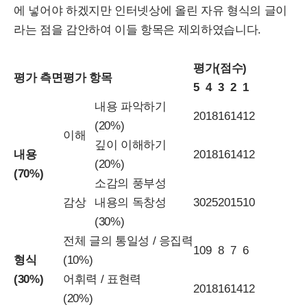
에 넣어야 하겠지만 인터넷상에 올린 자유 형식의 글이
라는 점을 감안하여 이들 항목은 제외하였습니다.
평가(점수)
평가 측면
평가 항목
5
4
3
2
1
내용 파악하기
20
18
16
14
12
(20%)
이해
깊이 이해하기
내용
20
18
16
14
12
(20%)
(70%)
소감의 풍부성
감상
내용의 독창성
30
25
20
15
10
(30%)
전체 글의 통일성 / 응집력
10
9
8
7
6
형식
(10%)
(30%)
어휘력 / 표현력
20
18
16
14
12
(20%)