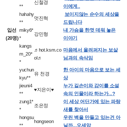
신철경
**
이에게..
hahahy
보이지않는 순수의 세상을
멋진혁
**
드립니다
입선
miky6*
내 가슴을 한껏 데워 놓은
강민형
(20명)
*
이야기
kangs
♬hot.ksm.co
마음에서 울려퍼지는 보살
m_20*
ol♬
님과의 속삭임
*
yuchun
한 아이의 마음으로 보는 세
유 천경
kyu**
상
jieuni4
누가 길손이와 감이를 소설
♥지은이♥
**
속의 인물이라 하는가...?
zung1*
이 세상 어딘가에 있는 파랑
조은정
*
새를 찾아서
hongsu
우린 벽을 만들고 있는건 아
hongseon
**
닐까,,,오세암