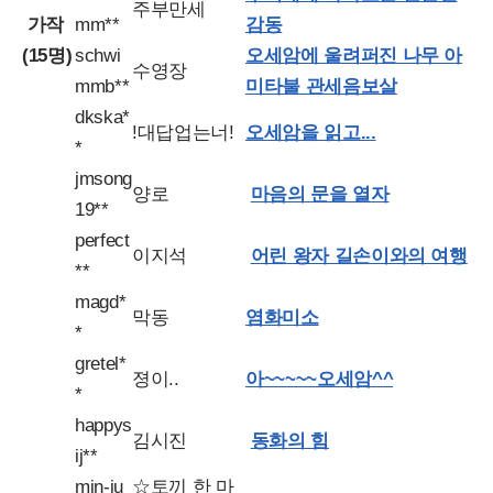
주부만세
가작
mm**
감동
(15명)
schwi
오세암에 울려퍼진 나무 아
수영장
mmb**
미타불 관세음보살
dkska*
!대답업는너!
오세암을 읽고...
*
jmsong
양로
마음의 문을 열자
19**
perfect
이지석
어린 왕자 길손이와의 여행
**
magd*
막동
염화미소
*
gretel*
졍이..
아~~~~~오세암^^
*
happys
김시진
동화의 힘
ij**
min-ju
☆토끼 한 마