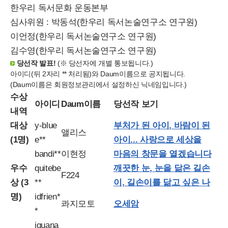
한우리 독서문화 운동본부
심사위원 : 박동석(한우리 독서논술연구소 연구원)
이언정(한우리 독서논술연구소 연구원)
김수영(한우리 독서논술연구소 연구원)
당선작 발표!
(※ 당선자에 개별 통보됩니다.)
아이디(뒤 2자리 ** 처리됨)와 Daum이름으로 공지됩니다.
(Daum이름은 회원정보관리에서 설정하신 닉네임입니다.)
수상
아이디
Daum이름
당선작 보기
내역
대상
y-blue
부처가 된 아이, 바람이 된
앨리스
(1명)
e**
아이... 사랑으로 세상을
bandi**
이현정
마음의 창문을 열겠습니다
우수
quitebe
깨끗한 눈, 눈을 닮은 길손
F224
상 (3
**
이, 길손이를 닮고 싶은 나
명)
idfrien*
콰지모토
오세암
*
iguana