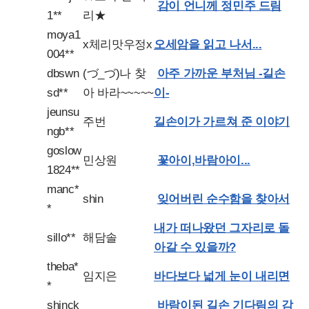
감이 언니께 정민주 드림
1**
리★
moya1
x체리맛우정x
오세암을 읽고 나서...
004**
dbswn
(づ_づ)나 찾
아주 가까운 부처님 -길손
sd**
아 바라~~~~~
이-
jeunsu
주번
길손이가 가르쳐 준 이야기
ngb**
goslow
민상원
꽃아이,바람아이...
1824**
manc*
shin
잊어버린 순수함을 찾아서
*
내가 떠나왔던 그자리로 돌
sillo**
해담솔
아갈 수 있을까?
theba*
임지은
바다보다 넓게 눈이 내리면
*
shinck
바람이된 길손 기다림의 감