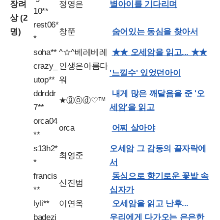
장려
정영은
별아이를 기다리며
10**
상 (2
rest06*
명)
창쭌
숨어있는 동심을 찾아서
*
soha**
^☆^베레베레
★★ 오세암을 읽고... ★★
crazy_
인생은아름다
'느낄수' 있었던아이
utop**
워
ddrddr
내게 많은 깨달음을 준 '오
★ⓖⓞⓓ♡™
7**
세암'을 읽고
orca04
orca
어찌 살아야
**
s13h2*
오세암 그 감동의 끝자락에
최영준
*
서
francis
동심으로 향기로운 꽃밭 속
신진범
**
십자가
lyli**
이연옥
오세암을 읽고 난후...
badezi
우리에게 다가오는 은은한