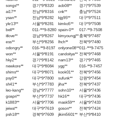
songs**
경기*9*8320
acb08**
경기*9*7539
ai17**
전남*9*8316
cnk**
충남*9*7524
ysan**
전남*9*8282
kjg95**
대구*9*7511
ykr13**
서울*9*8281
kimko5**
대구*9*7508
bell**
011-***9-8280
spain-0**
017-**9-7508
itlove**
경남*9*8267
kimyoungj**
충북*9*7487
ess**
부산*9*8256
lhch**
전북*9*7480
odongry**
016-**9-8197
onlyone08**
011-***9-7475
won**
서울*9*8191
candoitya**
전북*9*7468
hky2**
경기*9*8142
nam13**
경기*9*7465
newkore**
대구*9*8084
ygg**
016-**9-7457
shims**
대구*9*8071
kook01**
전북*9*7456
psy0**
대구*9*7800
sufunk**
강원*9*7454
sh41**
부산*9*7783
jiha**
전북*9*7437
leo-kang**
경남*9*7777
sohn10**
서울*9*7436
goapri**
부산*9*7737
hk16**
대구*9*7436
k1883**
서울*9*7706
mask59**
서울*9*7433
jeiwa**
대구*9*7619
goson**
전북*9*7424
psh18**
경북*9*7609
jikim5601**
부산*9*8410