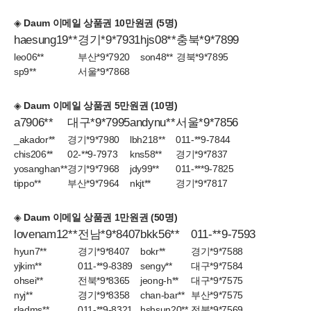
◈
Daum 이메일 상품권 10만원권 (5명)
haesung19**
경기*9*7931
hjs08**
충북*9*7899
leo06**
부산*9*7920
son48**
경북*9*7895
sp9**
서울*9*7868
◈
Daum 이메일 상품권 5만원권 (10명)
a7906**
대구*9*7995
andynu**
서울*9*7856
_akador**
경기*9*7980
lbh218**
011-**9-7844
chis206**
02-**9-7973
kns58**
경기*9*7837
yosanghan**
경기*9*7968
jdy99**
011-***9-7825
tippo**
부산*9*7964
nkjt**
경기*9*7817
◈
Daum 이메일 상품권 1만원권 (50명)
lovenam12**
전남*9*8407
bkk56**
011-**9-7593
hyun7**
경기*9*8407
bokr**
경기*9*7588
yjkim**
011-**9-8389
sengy**
대구*9*7584
ohsei**
전북*9*8365
jeong-h**
대구*9*7575
nyj**
경기*9*8358
chan-bar**
부산*9*7575
rladms**
011-**9-8321
hshsun20**
전북*9*7569