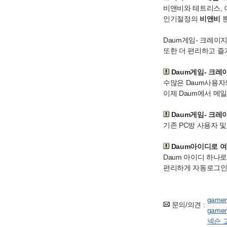
비앤비와 테트리스, 
인기절정의
비앤비
뿐
Daum게임- 크레이
또한 더 편리하고 즐
Daum게임- 크
수많은 Daum사용자
이제 Daum에서 메
Daum게임- 크
기존 PC방 사용자 
Daum아이디로 
Daum 아이디 하나
편리하게 자동로그인 
gamem
문의/의견 :
gamem
넥슨 