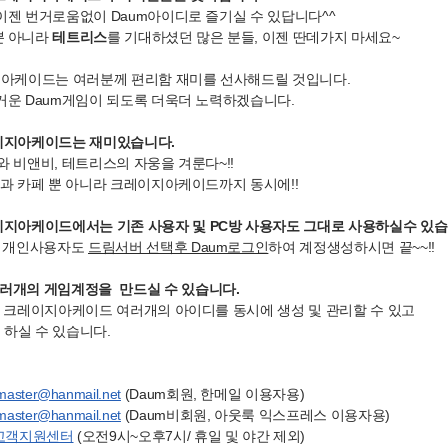
이젠 번거로움없이 Daum아이디로 즐기실 수 있답니다^^
 아니라
테트리스
를 기대하셨던 많은 분들, 이젠 딴데가지 마세요~
지아케이드는 여러분께 편리함 재미를 선사해드릴 것입니다.
거운 Daum게임이 되도록 더욱더 노력하겠습니다.
레이지아케이드는 재미있습니다.
와 비앤비, 테트리스의 자웅을 겨룬다~!!
일과 카페 뿐 아니라 크레이지아케이드까지 동시에!!
레이지아케이드에서는 기존 사용자 및 PC방 사용자도 그대로 사용하실수 있습
및 개인사용자도
드림서버 선택후 Daum로그인
하여 계정생성하시면 끝~~!!
여러개의 게임계정을 만드실 수 있습니다.
로 크레이지아케이드 여러개의 아이디를 동시에 생성 및 관리할 수 있고
하실 수 있습니다.
aster@hanmail.net
(Daum회원, 한메일 이용자용)
aster@hanmail.net
(Daum비회원, 아웃룩 익스프레스 이용자용)
고객지원센터
(오전9시~오후7시/ 휴일 및 야간 제외)