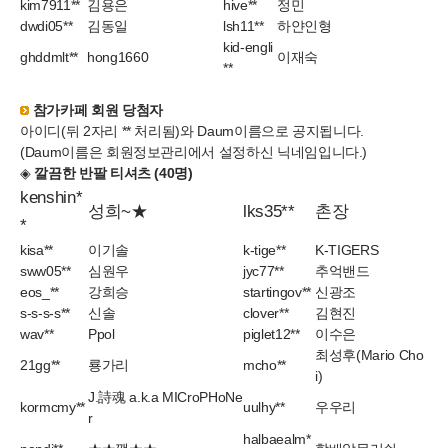
kim7911**
김용은
hive**
정민
dwdi05**
김동일
lsh11**
하얀인형
kid-engli
ghddmlt**
hong1660
이재숙
**
참가카페 회원 당첨자
아이디(뒤 2자리 ** 처리됨)와 Daum이름으로 공지됩니다.
(Daum이름은 회원정보관리에서 설정하신 닉네임입니다.)
◈
깔끔한 반팔 티셔츠 (40명)
kenshin*
성희~★
lks35**
촌장
*
kisa**
이기솔
k-tige**
K-TIGERS
sww05**
심원우
jyc77**
추억밴드
eos_**
강희승
startingov**
신광조
s-s-s-s**
신솔
clover**
김현진
wav**
Ppol
piglet12**
이수은
최성후(Mario Cho
21gg**
룡가리
mcho**
i)
J.詩魂 a.k.a MICroPHoNe
kormcmy**
uulhy**
우우리
r
halbaealm*