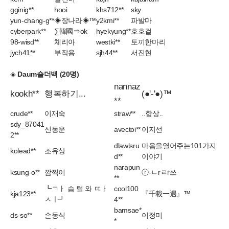
gginig**
hooi
khs712**
sky
yun-chang-g**
◈장나라◈™
y2kmi**
파발마
cyberpark**
∑韓國⇒ok
hyekyung**
호호걸
98-wisd**
체리아
westki**
토끼한마리
jych41**
부작용
sjh44**
서진현
◈
Daum숄더백 (20명)
nannaz
kookh**
행복하기...
(●'-'●)™
**
crude**
이재숙
straw**
..항상..
sdy_87041
신동운
avectoi**
이지선
2**
dlawlsru
마음을열어주는101가지
kolead**
조유상
d**
이야기
narapun
ksung-o**
깜찍이
ⓡ-ㄴrㄹr쓰
**
┗ㄱㅏ 슴 털 와 ㄸㅏ
cool100
kja123**
『千載一遇』™
ㅅㅣ┛
4**
bamsae*
ds-so**
손동식
이정미
*