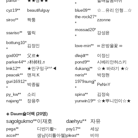
pandi**
★★깽★★
할배알몸러쉬
*
cyz19**
beautifulguy
blue09**
☆…유리 인형…☆
the-rock27*
siroo**
짝퉁
zzonne
*
mossad20*
ssariso**
멜릭
강성윤
*
bottung10*
김정인
love-min**
∞ 은방울꽃 ∞
*
god00**
父르★
dlwjdt**
이정신
parker44**
♪朴昶柱♬
pond9**
시베리안허스키
lmk12**
★민구밍구^^◀
4ukangj**
☆★ 바라기 ★☆
peacek**
맨져.K
neris**
박정현
guri16912*
1979sungj*
박종필
PeNnY
*
*
py_kw**
소리
spina**
김정숙
najang**
장용주
yunwin19**
☆★뿌니민이☆★
◈
Daum숄더백 (20명)
sagolgukmo**
이재호
daehyu**
자유
pega**
디뱐기뢀~
psy17**
세상
accel**
샘님!(리틀아첼)
pleas**
비야