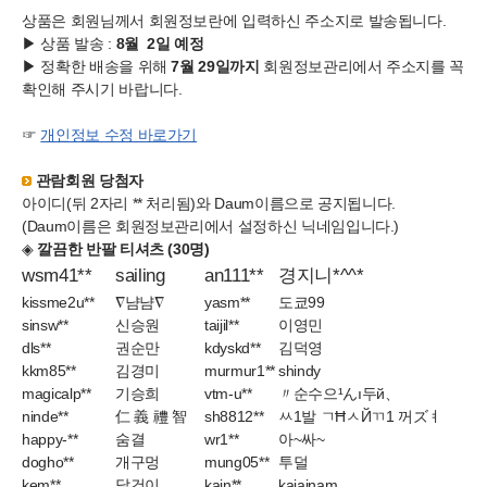
상품은 회원님께서 회원정보란에 입력하신 주소지로 발송됩니다.
▶ 상품 발송 :
8월 2일 예정
▶ 정확한 배송을 위해
7월 29일까지
회원정보관리에서 주소지를 꼭
확인해 주시기 바랍니다.
☞
개인정보 수정 바로가기
관람회원 당첨자
아이디(뒤 2자리 ** 처리됨)와 Daum이름으로 공지됩니다.
(Daum이름은 회원정보관리에서 설정하신 닉네임입니다.)
◈
깔끔한 반팔 티셔츠 (30명)
wsm41**
sailing
an111**
경지니*^^*
kissme2u**
∇냠냠∇
yasm**
도쿄99
sinsw**
신승원
taijil**
이영민
dls**
권순만
kdyskd**
김덕영
kkm85**
김경미
murmur1**
shindy
magicalp**
기승희
vtm-u**
〃순수으¹んı두й、
ninde**
仁 義 禮 智
sh8812**
ㅆ1발 ㄱĦㅅЙㄲ1 꺼ズㅕ
happy-**
숨결
wr1**
아~싸~
dogho**
개구멍
mung05**
투덜
kem**
달건이
kajn**
kajainam