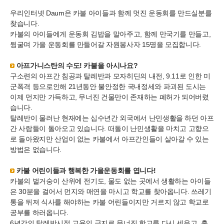
우리인터넷 Daum은 카불 아이들과 함께 멋진 운동회를 만드실분를
찾습니다.
카불의 아이들에게 운동회 김밥을 말아주고, 함께 만국기를 만들고,
뒹굴며 가을 운동회를 만들어갈 자원봉사자 15명을 모집합니다.
아프가니스탄의 수도! 카불을 아시나요?
구소련의 아프간 침공과 탈레반과 모자히딘의 내전, 9.11로 인한 미
군폭격 등으로인해 21년동안 불안정한 국내정세와 파괴된 도시는
이제 먼지만 가득하고, 무너진 건물만이 존재하는 폐허가 되어버렸
습니다.
탈레반이 물러난 현재에는 십수년간 외국에서 난민생활을 하던 아프
간 사람들이 돌아오고 있습니다. 떠돌이 난민생활을 마치고 고향으
로 돌아왔지만 산업이 없는 카불에서 아프간인들이 살아갈 수 있는
방법은 없습니다.
카불 어린이들과 행복한 가을운동회를 엽니다!
카불의 벌거숭이 산위에 전기도, 물도 없는 곳에서 생활하는 아이들
은 30분을 걸어서 먼지와 매연을 마시고 학교를 찾아옵니다. 쓰레기
통을 뒤져 식사를 해야하는 카불 어린들이지만 거르지 않고 학교로
공부를 하러옵니다.
6년간의 탈레반시절 교육의 금지로 무너진 학교를 다시 세우고, 흩