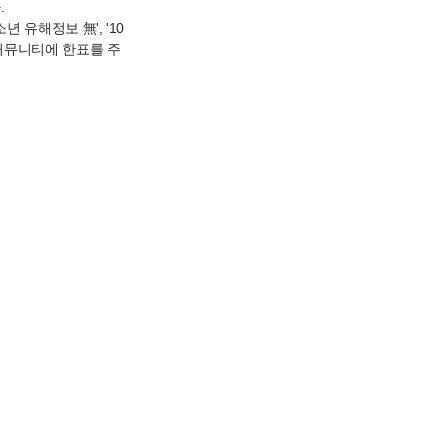
.
년 유해정보 無', '10
 커뮤니티에 한표를 주