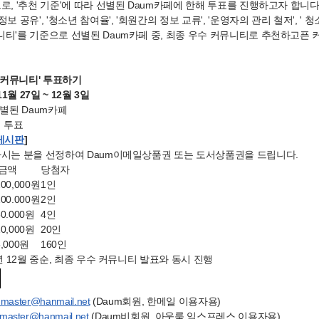
로, '추천 기준'에 따라 선별된 Daum카페에 한해 투표를 진행하고자 합니다
보 공유', '청소년 참여율', '회원간의 정보 교류', '운영자의 관리 철저', ' 청소
니티'를 기준으로 선별된 Daum카페 중, 최종 우수 커뮤니티로 추천하고픈
수 커뮤니티' 투표하기
11월 27일 ~ 12월 3일
선별된 Daum카페
접 투표
게시판
]
여하시는 분을 선정하여 Daum이메일상품권 또는 도서상품권을 드립니다.
금액
당첨자
200,000원
1인
100.000원
2인
50.000원
4인
10,000원
20인
5,000원
160인
2년 12월 중순, 최종 우수 커뮤니티 발표와 동시 진행
hmaster@hanmail.net
(Daum회원, 한메일 이용자용)
master@hanmail.net
(Daum비회원, 아웃룩 익스프레스 이용자용)