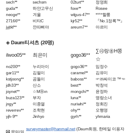
sech**
sechsm
02turt**
정영희
guda**
하얀고무신
foxe**
Rosee
neoge**
겨울
wlgus-47**
*^^*할룽
27166**
비타C
kjr52**
『No.1정록™』
jyjtkf**
깐따삐야
areum7**
아르미
◈
Daum티셔츠 (20명)
∑㉴랑㉭H쫑
ilwoo05**
최은미
gogo36**
☆
no200**
누리아이
gogo36**
임정수
gar11**
김필이
caramel**
김유미
kstjoong**
곰돌이
baboss**
☞㈜싸이코 ™☜
jdh33**
산소
best**
박창석
joynet**
☆Mⓐın
mongchi**
윤정하
buza123**
부자
luna**
명랑소녀
jngy**
이종열
nuriwhi**
정회진
reverrev**
조학현
ohy**
오행영
yjh-9**
Jinhyo
gyrh**
yhmaria
surveymaster@hanmail.net
(Daum회원, 한메일 이용자
문의/의