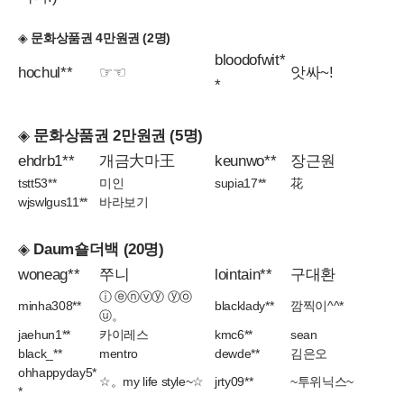
◈
문화상품권 4만원권 (2명)
bloodofwit*
hochul**
☞☜
앗싸~!
*
◈
문화상품권 2만원권 (5명)
ehdrb1**
개금大마王
keunwo**
장근원
tstt53**
미인
supia17**
花
wjswlgus11**
바라보기
◈
Daum숄더백 (20명)
woneag**
쭈니
lointain**
구대환
ⓘ ⓔⓝⓥⓨ ⓨⓞ
minha308**
blacklady**
깜찍이^^*
ⓤ。
jaehun1**
카이레스
kmc6**
sean
black_**
mentro
dewde**
김은오
ohhappyday5*
☆。my life style~☆
jrty09**
~투위닉스~
*