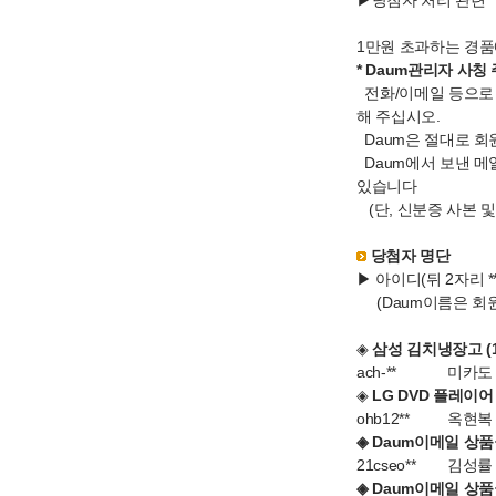
▶당첨자 처리 관련
1만원 초과하는 경품
* Daum관리자 사칭 
전화/이메일 등으로 
해 주십시오.
Daum은 절대로 회
Daum에서 보낸 
있습니다
(단, 신분증 사본 
당첨자 명단
▶ 아이디(뒤 2자리 
(Daum이름은 회
◈
삼성 김치냉장고 (
ach-**
미카도
◈
LG DVD 플레이어 
ohb12**
옥현복
◈ Daum이메일 상품권
21cseo**
김성률
◈ Daum이메일 상품권