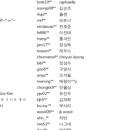
bmk10**
raphaella
soonjo08**
김순조
4upl**
플랜
~^ㅠ^~
rnrf**
파트너
einstause**
천호준
fell66**
이진태
hsmp**
홍석민
jsm17**
정상목
howon**
제우스
chomamel**
choyun-kyong
bibl**
정성수
goo8**
구영식
anyp**
오석필
merong**
메렁이^^γ
chongkk9**
만물상
Soo Kim
yjw02**
유진우
 ㄹ ㅏㅇㅎ ㅐ☜
kjh5**
김재희
사
bu-sa-**
부사리
wood09**
jk wood
ahn_**
작반
reo51**
나그네