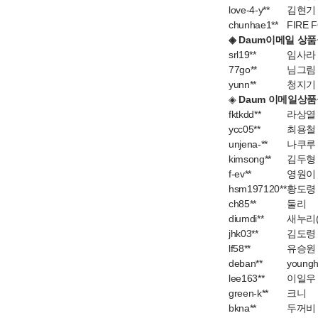
love-4-y**
김현기
chunhae1**
FIRE 
◈ Daum이메일 상품권
srl19**
임사라
77go**
님그림
yunn**
청지기
◈
Daum 이메일상품권
fktkdd**
라상열
ycc05**
최용철
unjena-**
나쿠루
kimsong**
김두형
f-ev**
영원이
hsm197120**
황도령
ch85**
둘리
diumdi**
새누리
jhk03**
김도령
lf58**
유승원
deban**
young
lee163**
이일우
green-k**
크니
bkna**
두꺼비