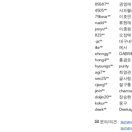
85587**
권영재
4505**
샤프랠
79bear**
이호연
nadd**
류현재
jooyu**
이종원
823**
오정택
-ja**
대구내
ilte**
에서
ehongg**
GABRI
hong4**
홍광표
hyoungs**
purity
agi7**
최영관
seo25**
글사랑
cjaeg**
절구통
jinin**
cham
doljin20**
장승현
kokur**
웅구
deek**
Deeka
문의/의견 :
surve
surve