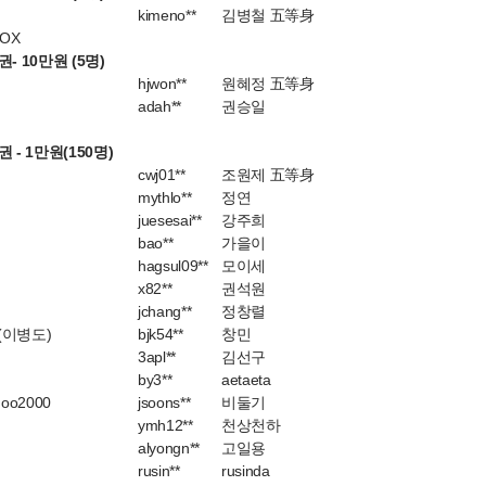
kimeno**
김병철 五等身
FOX
- 10만원 (5명)
hjwon**
원혜정 五等身
adah**
권승일
 - 1만원(150명)
cwj01**
조원제 五等身
mythlo**
정연
juesesai**
강주희
bao**
가을이
hagsul09**
모이세
x82**
권석원
jchang**
정창렬
(이병도)
bjk54**
창민
3apl**
김선구
by3**
aetaeta
hoo2000
jsoons**
비둘기
ymh12**
천상천하
alyongn**
고일용
rusin**
rusinda