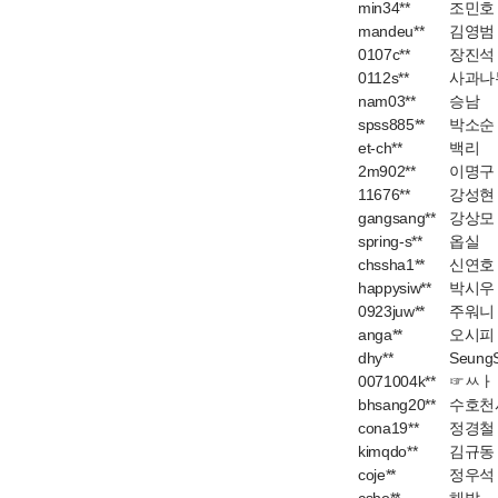
min34**
조민호
mandeu**
김영범
0107c**
장진석
0112s**
사과나무
nam03**
승남
spss885**
박소순
et-ch**
백리
2m902**
이명구
11676**
강성현
gangsang**
강상모
spring-s**
옵실
chssha1**
신연호
happysiw**
박시우
0923juw**
주워니
anga**
오시피
dhy**
Seung
0071004k**
☞ㅆㅏ
bhsang20**
수호천
cona19**
정경철
kimqdo**
김규동
coje**
정우석