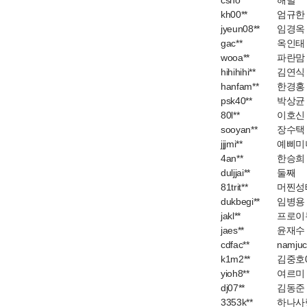
csho**
해발
kh00**
엄규한
jyeun08**
임경옥
gac**
옥인태
wooa**
파란맘
hihihihi**
김연식
hanfam**
한경홍
psk40**
박상균
80l**
이호신
sooyan**
장수택
jjjmi**
예삐미
4an**
한승희
duljjai**
둘째
81trit**
머찐성
dukbegi**
임병용
jakl**
프로이
jaes**
윤재수
cdfac**
namjuc
k1m2**
김중호00
yioh8**
여르미
dj07**
김동준
3353k**
하나사