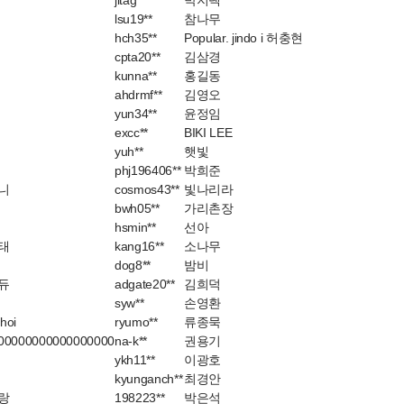
jitag**
박지택
lsu19**
참나무
hch35**
Popular. jindo i 허충현
cpta20**
김삼경
kunna**
홍길동
ahdrmf**
김영오
yun34**
윤정임
excc**
BIKI LEE
yuh**
햇빛
phj196406**
박희준
니
cosmos43**
빛나리라
bwh05**
가리촌장
hsmin**
선아
태
kang16**
소나무
dog8**
밤비
듀
adgate20**
김희덕
syw**
손영환
hoi
ryumo**
류종묵
000000000000000
na-k**
권용기
ykh11**
이광호
kyunganch**
최경안
랑
198223**
박은석