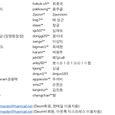
hokuk-ch**
최호국
리
pakkoung**
용주골
2punn**
2punnom
bsg7**
배 성근
dswe**
창공
sjs507**
심재숙
당 (장명원점장)
donggi25**
꽁이네
sange**
이상익
EL
bigman1**
최재현
haram**
박원주
jeh06**
웨딩call
anby50**
뽀☆㉧ㅏ㉨ㅓ㉦㉦ㅣ☆항
kjsing**
싱글
dmjun1**
dmjun183
saram권용택
ajujoeunn**
두꺼비
sms2**
손문순
kimjinho**
김진호
y
changchan**
짱
ymaster@hanmail.net
(Daum회원, 한메일 이용자용)
ymaster@hanmail.net
(Daum비회원, 아웃룩 익스프레스 이용자용)