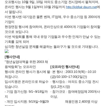
오프행사는 10월 9일, 10일 여의도 중소기업 전시장에서 펼쳐지며,
온라인 행사는 9월 1일부터 10월 25일까지
http://jobfair.daum.net
에
서 열립니다.
이번 행사엔 대기업은 물론 벤쳐, IT업체, 우수 중소기업 등 200여개
기업이
현장면접 행사에 참여하며, 온라인상으로 400여개 기업들이 참여할
것으로 보입니다.
이번 박람회를 통해 국내 유망 기업들과 우수한 인재가 만날 수 있는
기회를 갖게 되어
심각한 청년실업 문제를 해결하는 돌파구가 될 것으로 기대됩니다.
[행사안내]
"청년실업대책을 위한 2003 채
용박람회"는 오프라인
[오프라인 행사안내]
행사와 온라인 행사가 동시에 펼
· 본 행사 : 2003.10.9(목)∼10.10
쳐집니다.
(금)/10:100~17:00(2일간)
입사지원은 온라인으로 하실수
· 행사장소 : 여의도 중소기업 전시
있습니다.
장(1,2전시장)
- 기업 참가신청: 9/1~9/18일까
· 참가규모 : 참여예정업체 200개사
지
이상,
- 개인 입사지원: 9/19일~9월29
채용인원 2,400명 이상