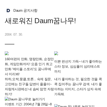
Daum 공지사항
새로워진 Daum꿈나무!
2004. 07. 30.
160여편의 만화, 명랑만화, 순정만
이쁜 편선지 가득~ 내가 좋아하는
화, 게임만화까지! 요즘 인기 최고
스타 정보, 심심풀이 심리테스트
만화 '메이플 스토리'도 꿈나무에
까지
서 미리봐!
하하,오싹,뭉클,토론... 숙제 질문,
내가 좋아하는 것, 필요한 것을 콕
고민에는 친구들 답변이 줄줄이~
콕 집어주는 꿈나무 검색. 내가 좋
자랑게시판에선 내 솜씨 맘껏 자랑
아하는 이미지, 스타가 상자 속에
하기!
가득해.
이벤트 기간: 2004년 7월 28일~8