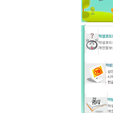
악성코드
개인정보
성인
시작
한글
악
개