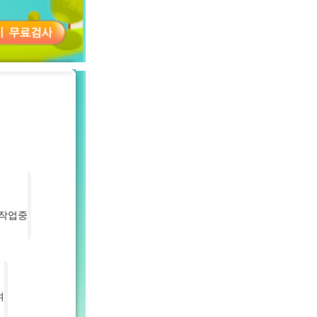
 작업중
며