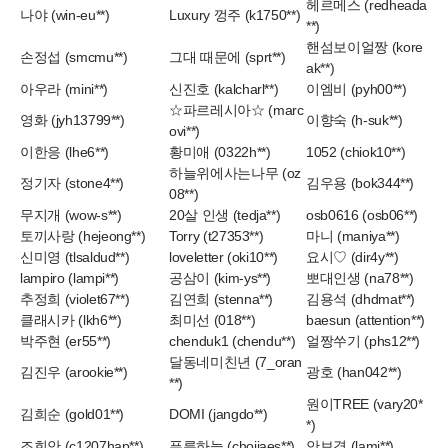
헤르메스 (redheada
나야 (win-eu**)
Luxury 껑주 (k1750**)
**)
핸섬보이얼짱 (kore
손정섭 (smcmu**)
그대 때문에 (sprt**)
ak**)
아우라 (mini**)
신진호 (kalcharl**)
이엠비 (pyh00**)
☆파르레시아☆ (marc
영화 (jyh13799**)
이향숙 (h-suk**)
ovi**)
이한응 (lhe6**)
황미애 (0322h**)
1052 (chiok10**)
하늘위에사는나무 (oz
정기자 (stone4**)
김우용 (bok344**)
08**)
무지개 (wow-s**)
20살 인생 (tedja**)
osb0616 (osb06**)
토끼사랑 (hejeong**)
Torry (t27353**)
마니 (maniya**)
신미영 (tlsaldud**)
loveletter (oki10**)
요시♡ (dir4y**)
lampiro (lampi**)
공삼이 (kim-ys**)
뽀대인생 (na78**)
추정희 (violet67**)
김연희 (stenna**)
김용석 (dhdmat**)
클래시카 (lkh6**)
최미선 (018**)
baesun (attention**)
박주현 (er55**)
chenduk1 (chendu**)
얼짱쑤기 (phs12**)
달동네미친년 (7_oran
김진우 (arookie**)
광호 (han042**)
**)
원이TREE (vary20*
김희순 (gold01**)
DOMI (jangdo**)
*)
조희안 (c1207hap**)
푸른하늘 (choijaes**)
안보경 (lami**)