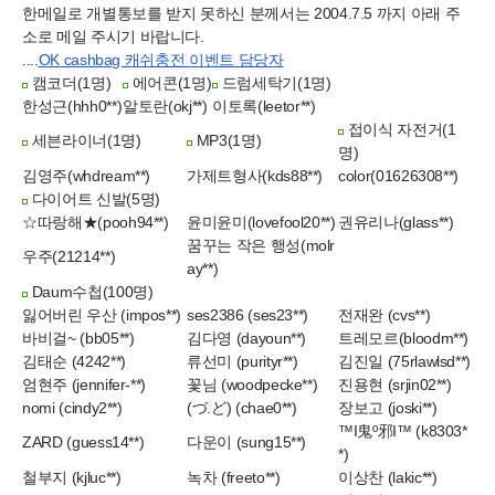
한메일로 개별통보를 받지 못하신 분께서는 2004.7.5 까지 아래 주
소로 메일 주시기 바랍니다.
....
OK cashbag 캐쉬충전 이벤트 담당자
캠코더(1명)
에어콘(1명)
드럼세탁기(1명)
한성근(hhh0**)
알토란(okj**)
이토록(leetor**)
접이식 자전거(1
세븐라이너(1명)
MP3(1명)
명)
김영주(whdream**)
가제트형사(kds88**)
color(01626308**)
다이어트 신발(5명)
☆따랑해★(pooh94**)
윤미윤미(lovefool20**)
권유리나(glass**)
꿈꾸는 작은 행성(molr
우주(21214**)
ay**)
Daum수첩(100명)
잃어버린 우산 (impos**)
ses2386 (ses23**)
전재완 (cvs**)
바비걸~ (bb05**)
김다영 (dayoun**)
트레모르(bloodm**)
김태순 (4242**)
류선미 (purityr**)
김진일 (75rlawlsd**)
엄현주 (jennifer-**)
꽃님 (woodpecke**)
진용현 (srjin02**)
nomi (cindy2**)
(づ.ど) (chae0**)
장보고 (joski**)
™I鬼º邪I™ (k8303*
ZARD (guess14**)
다운이 (sung15**)
*)
철부지 (kjluc**)
녹차 (freeto**)
이상찬 (lakic**)