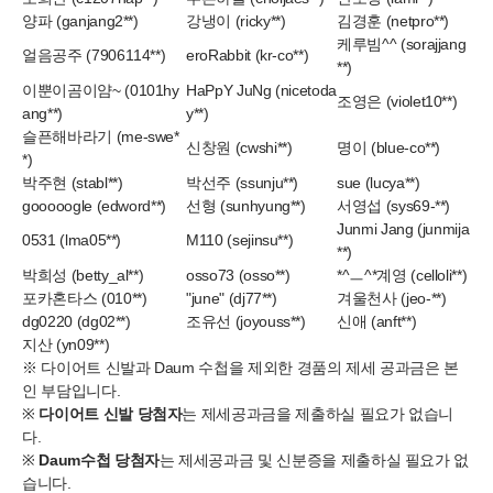
양파 (ganjang2**)
강냉이 (ricky**)
김경훈 (netpro**)
케루빔^^ (sorajjang
얼음공주 (7906114**)
eroRabbit (kr-co**)
**)
이뿐이곰이얌~ (0101hy
HaPpY JuNg (nicetoda
조영은 (violet10**)
ang**)
y**)
슬픈해바라기 (me-swe*
신창원 (cwshi**)
명이 (blue-co**)
*)
박주현 (stabl**)
박선주 (ssunju**)
sue (lucya**)
gooooogle (edword**)
선형 (sunhyung**)
서영섭 (sys69-**)
Junmi Jang (junmija
0531 (lma05**)
M110 (sejinsu**)
**)
박희성 (betty_al**)
osso73 (osso**)
*^ㅡ^*계영 (celloli**)
포카혼타스 (010**)
"june" (dj77**)
겨울천사 (jeo-**)
dg0220 (dg02**)
조유선 (joyouss**)
신애 (anft**)
지산 (yn09**)
※ 다이어트 신발과 Daum 수첩을 제외한 경품의 제세 공과금은 본
인 부담입니다.
※
다이어트 신발 당첨자
는 제세공과금을 제출하실 필요가 없습니
다.
※
Daum수첩 당첨자
는 제세공과금 및 신분증을 제출하실 필요가 없
습니다.