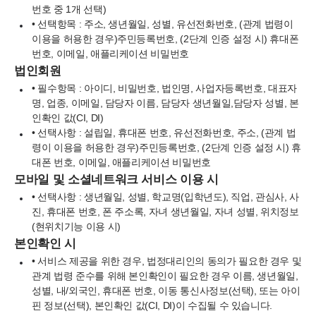
번호
중 1개 선택)
• 선택항목 : 주소, 생년월일,
성별
,
유선전화번호
, (관계 법령이
이용을 허용한 경우)주민등록번호,
(2단계 인증 설정 시) 휴대폰
번호
,
이메일
,
애플리케이션 비밀번호
법인회원
• 필수항목 : 아이디, 비밀번호, 법인명, 사업자등록번호, 대표자
명, 업종, 이메일, 담당자 이름, 담당자 생년월일,담당자 성별,
본
인확인 값(CI, DI)
• 선택사항 : 설립일,
휴대폰 번호
,
유선전화번호
,
주소
, (관계 법
령이 이용을 허용한 경우)주민등록번호,
(2단계 인증 설정 시) 휴
대폰 번호
,
이메일
,
애플리케이션 비밀번호
모바일 및 소셜네트워크 서비스 이용 시
• 선택사항 : 생년월일, 성별, 학교명(입학년도), 직업, 관심사, 사
진,
휴대폰 번호
, 폰 주소록,
자녀 생년월일
,
자녀 성별
, 위치정보
(현위치기능 이용 시)
본인확인 시
•
서비스 제공을 위한 경우, 법정대리인의 동의가 필요한 경우
및
관계 법령 준수를 위해 본인확인이 필요한 경우 이름, 생년월일,
성별, 내/외국인, 휴대폰 번호, 이동 통신사정보(선택), 또는 아이
핀 정보(선택),
본인확인 값(CI, DI)
이 수집될 수 있습니다.