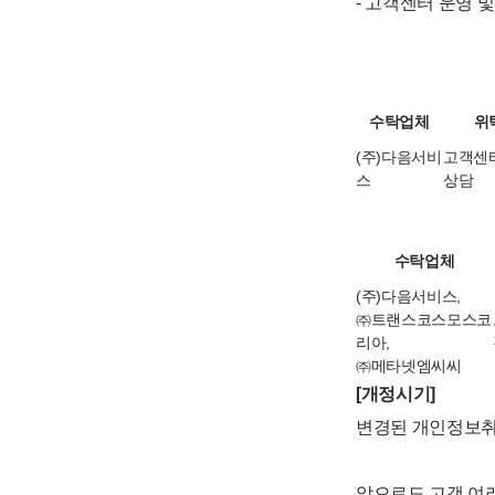
- 고객센터 운영
수탁업체
위
(주)다음서비
고객센
스
상담
수탁업체
(주)다음서비스,
㈜트랜스코스모스코
리아
,
㈜메타넷엠씨씨
[개정시기]
변경된 개인정보
앞으로도 고객 여