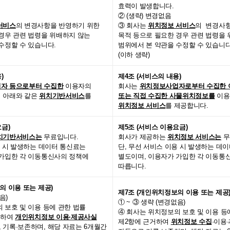
효력이 발생합니다.
② (생략) 변경없음
서비스
의 변경사항을 반영하기 위한
③ 회사는
위치정보 서비스
의 변경사항
경우 관련 법령을 위배하지 않는
목적 등으로 필요한 경우 관련 법령을
수정할 수 있습니다.
범위에서 본 약관을 수정할 수 있습니다
(이하 생략)
)
제4조 (서비스의 내용)
자 등으로부터 수집한
이용자의
회사는
위치정보사업자로부터 수집한 
 아래와 같은
위치기반서비스
를
또는 직접 수집한 사물위치정보를
이용
위치정보 서비스
를 제공합니다.
요금)
제5조 (서비스 이용요금)
치기반서비스는
무료입니다.
회사가 제공하는
위치정보 서비스는
무
용 시 발생하는 데이터 통신료는
단, 무선 서비스 이용 시 발생하는 데
 가입한 각 이동통신사의 정책에
별도이며, 이용자가 가입한 각 이동통
따릅니다.
의 이용 또는 제공)
제7조 (개인위치정보의 이용 또는 제공
음)
① ~ ③ 생략 (변경없음)
 보호 및 이용 등에 관한 법률
④ 회사는 위치정보의 보호 및 이용 등에
거하여
개인위치정보 이용·제공사실
제2항에 근거하여
위치정보
수집
·이용
 기록·보존하며, 해당 자료는 6개월간