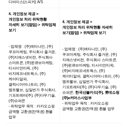
디바이스(스피커) A/S
4. 개인정보 제공 >
개인정보 처리 위탁현황
4. 개인정보 제공 >
자세히 보기(팝업) > 위탁업체
개인정보 처리 위탁현황 자세히
보기
보기(팝업) > 위탁업체 보기
- 업체명 : (주)섹타나인, (주)
- 업체명 : (주)섹타나인, (주)
쿠프마케팅, 주식회사 즐거운,
쿠프마케팅, 주식회사 즐거운, (주)
(주)지에스넷비전, 주식회사
지에스넷비전, 주식회사 스마트콘,
스마트콘, (주)윈큐브마케팅,
(주)윈큐브마케팅, 티사이언티픽,
티사이언티픽, (주)
(주)비지에프네트웍스, (주)
비지에프네트웍스, (주)
케이티알파, 갤럭시아머니트리, (주)
케이티알파,
엠트웰브, 십일번가 주식회사,
갤럭시아머니트리, (주)
기프트레터(주), (주)다우기술, (주)
엠트웰브, 십일번가 주식회사,
슈퍼콘,
한국선불카드(주), 롯데쇼핑
기프트레터(주), (주)다우기술,
(주)e커머스사업부
(주)슈퍼콘
- 위탁업무 목적 : 카카오쇼핑
- 위탁업무 목적 : 카카오쇼핑
금액형 교환권(잔액권) 환불 업무
금액형 교환권(잔액권) 환불
업무